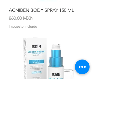
ACNIBEN BODY SPRAY 150 ML
Precio
860,00 MXN
Impuesto incluido
UREADIN FUSION SUERO 30ML
Precio
710,00 MXN
Impuesto incluido