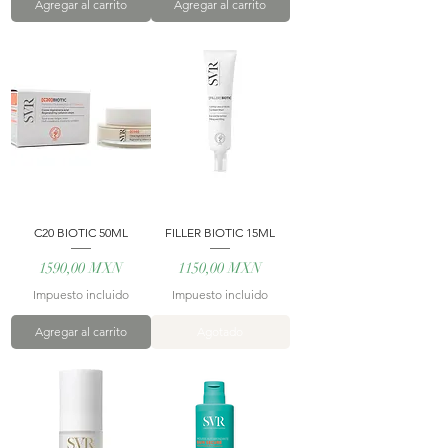
Agregar al carrito
Agregar al carrito
C20 BIOTIC 50ML
FILLER BIOTIC 15ML
Precio
Precio
1590,00 MXN
1150,00 MXN
Impuesto incluido
Impuesto incluido
Agregar al carrito
Agotado