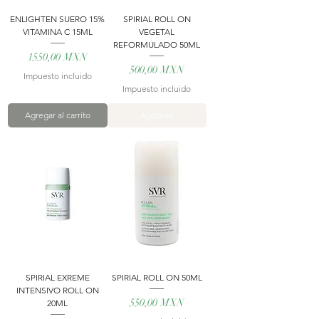
ENLIGHTEN SUERO 15%
SPIRIAL ROLL ON
VITAMINA C 15ML
VEGETAL
REFORMULADO 50ML
Precio
1550,00 MXN
Precio
500,00 MXN
Impuesto incluido
Impuesto incluido
Agregar al carrito
Agotado
SPIRIAL EXREME
SPIRIAL ROLL ON 50ML
INTENSIVO ROLL ON
Precio
550,00 MXN
20ML