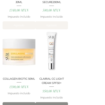
30ML
SECURE200ML
Precio
Precio
1340,00 MXN
580,00 MXN
Impuesto incluido
Impuesto incluido
Agotado
Agotado
COLLAGEN BIOTIC 50ML
CLAIRIAL CC LIGHT
CREAM SPF50+
Precio
1590,00 MXN
Precio
950,00 MXN
Impuesto incluido
Impuesto incluido