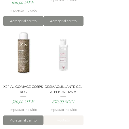
Precio
680,00 MXN
Impuesto incluido
Agregar al carrito
Agregar al carrito
XERIAL GOMAGE CORPS
DESMAQUILLANTE GEL
100G
PALPEBRAL 125 ML
Precio
Precio
520,00 MXN
670,00 MXN
Impuesto incluido
Impuesto incluido
Agregar al carrito
Agotado