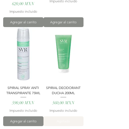
Impuesto incluido
Precio
620,00 MXN
Impuesto incluido
Agregar al carrito
Agregar al carrito
SPIRIAL SPRAY ANTI
SPIRIAL DEODORANT
TRANSPIRANTE 75ML
DUCHA 200ML
Precio
Precio
590,00 MXN
560,00 MXN
Impuesto incluido
Impuesto incluido
Agregar al carrito
Agotado