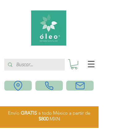
Envío
GRATIS
a todo México a partir de
$800
MXN