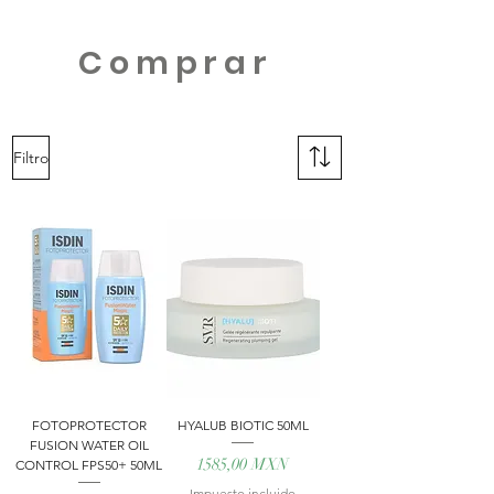
Comprar
Filtro
FOTOPROTECTOR
HYALUB BIOTIC 50ML
FUSION WATER OIL
Precio
1585,00 MXN
CONTROL FPS50+ 50ML
Impuesto incluido