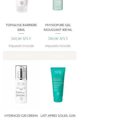
TOPIALYSE BARRIERE
PHYSIOPURE GEL
50ML
MOUSSANT 400 ML
Precio
Precio
560,00 MXN
700,00 MXN
Impuesto incluido
Impuesto incluido
Agotado
Agotado
HYDRACID C20 CREMA
LAIT APRES SOLEIL SUN