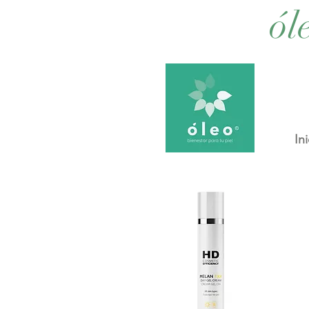
ól
Ini