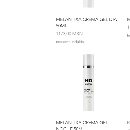
Vista rápida
MELAN TXA CREMA GEL DIA
M
50ML
P
1
Precio
1173,00 MXN
I
Impuesto incluido
Vista rápida
MELAN TXA CREMA GEL
K
NOCHE 50ML