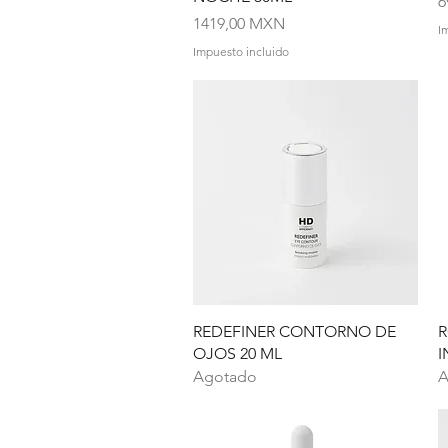
P
6
Precio
1419,00 MXN
I
Impuesto incluido
Vista rápida
REDEFINER CONTORNO DE
R
OJOS 20 ML
I
Agotado
A