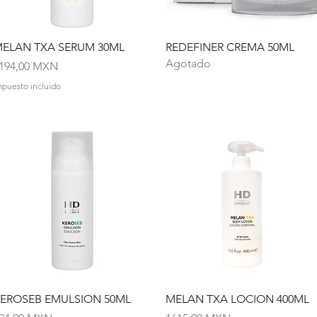
Vista rápida
Vista rápida
ELAN TXA SERUM 30ML
REDEFINER CREMA 50ML
Agotado
recio
194,00 MXN
mpuesto incluido
Vista rápida
Vista rápida
EROSEB EMULSION 50ML
MELAN TXA LOCION 400ML