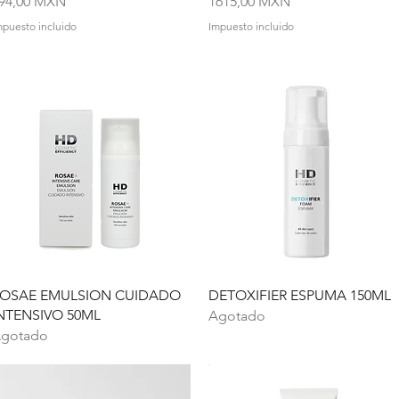
recio
Precio
94,00 MXN
1615,00 MXN
mpuesto incluido
Impuesto incluido
Vista rápida
Vista rápida
OSAE EMULSION CUIDADO
DETOXIFIER ESPUMA 150ML
NTENSIVO 50ML
Agotado
gotado