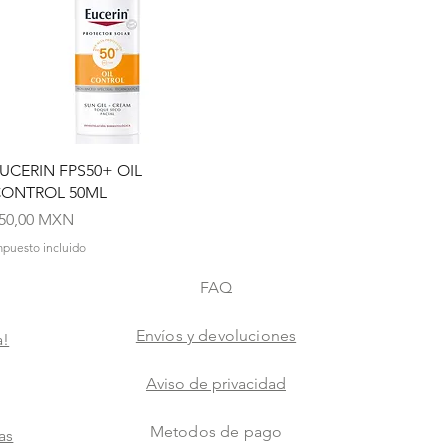
Vista rápida
UCERIN FPS50+ OIL
ONTROL 50ML
recio
50,00 MXN
mpuesto incluido
FAQ
Envíos y devoluciones
a!
Aviso de privacidad
Metodos de pago
as