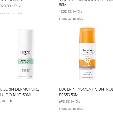
50ML
recio
070,00 MXN
Precio
1080,00 MXN
mpuesto incluido
Impuesto incluido
Vista rápida
Vista rápida
UCERIN DERMOPURE
EUCERIN PIGMENT CONTRO
LUIDO MAT. 50ML
FPS50 50ML
gotado
Precio
690,00 MXN
Impuesto incluido