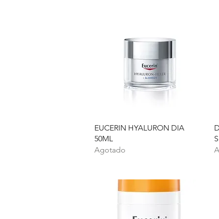
Vista rápida
EUCERIN HYALURON DIA
D
50ML
S
Agotado
A