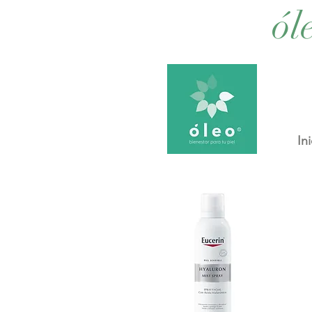
ól
Ini