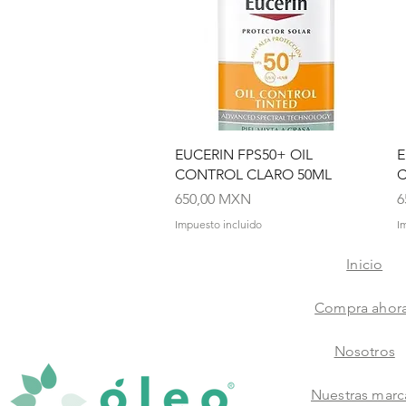
Vista rápida
EUCERIN FPS50+ OIL
E
CONTROL CLARO 50ML
C
Precio
P
650,00 MXN
6
Impuesto incluido
I
Inicio
Compra ahor
Nosotros
Nuestras marc