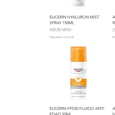
Vista rápida
EUCERIN HYALURON MIST
SPRAY 150ML
R
Precio
P
430,00 MXN
2
Impuesto incluido
I
Vista rápida
EUCERIN FPS50 FLUIDO ANTI
A
EDAD 50ML
N