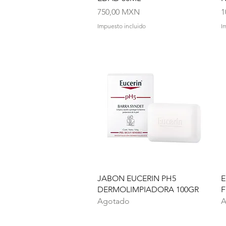
Precio
P
750,00 MXN
1
Impuesto incluido
I
Vista rápida
JABON EUCERIN PH5
E
DERMOLIMPIADORA 100GR
F
Agotado
A