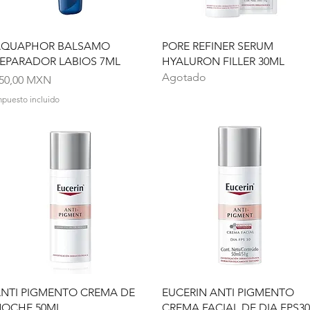
Vista rápida
Vista rápida
AQUAPHOR BALSAMO
PORE REFINER SERUM
EPARADOR LABIOS 7ML
HYALURON FILLER 30ML
Agotado
recio
50,00 MXN
mpuesto incluido
Vista rápida
Vista rápida
NTI PIGMENTO CREMA DE
EUCERIN ANTI PIGMENTO
OCHE 50ML
CREMA FACIAL DE DIA FPS30