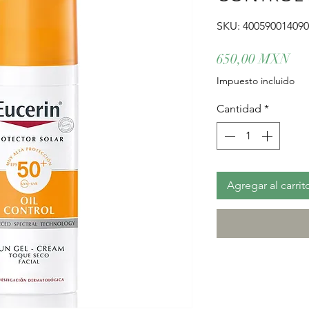
SKU: 40059001409
Pre
650,00 MXN
Impuesto incluido
Cantidad
*
Agregar al carrit