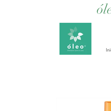
ól
Ini