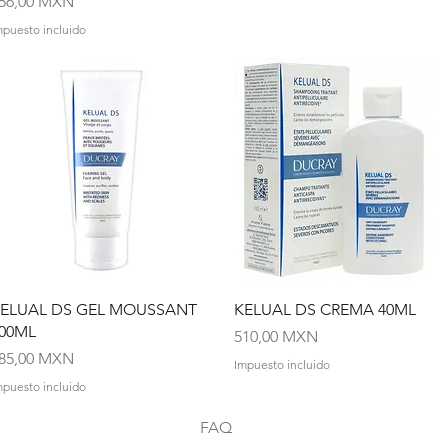
recio
56,00 MXN
mpuesto incluido
Vista rápida
Vista rápida
ELUAL DS GEL MOUSSANT
KELUAL DS CREMA 40ML
00ML
Precio
510,00 MXN
recio
85,00 MXN
Impuesto incluido
mpuesto incluido
FAQ