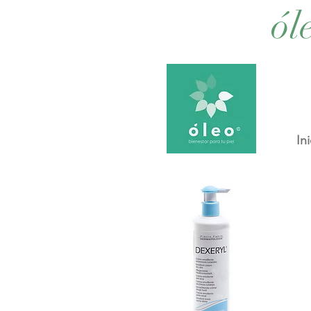
ól
Ini