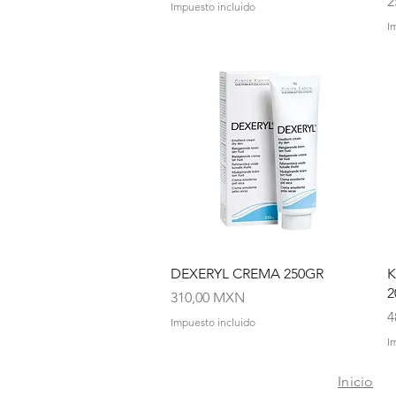
P
2
Impuesto incluido
I
Vista rápida
DEXERYL CREMA 250GR
K
2
Precio
310,00 MXN
P
4
Impuesto incluido
I
Inicio