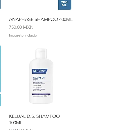
Vista rápida
ANAPHASE SHAMPOO 400ML
Precio
750,00 MXN
Impuesto incluido
Vista rápida
KELUAL D.S. SHAMPOO
100ML