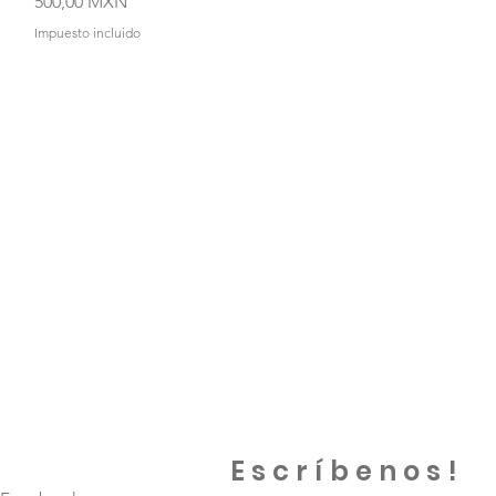
Precio
500,00 MXN
Impuesto incluido
Escríbenos!