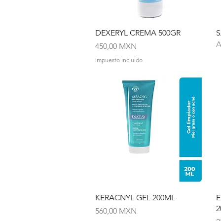
Vista rápida
DEXERYL CREMA 500GR
S
A
Precio
450,00 MXN
Impuesto incluido
Vista rápida
KERACNYL GEL 200ML
E
2
Precio
560,00 MXN