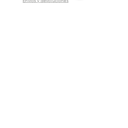
Envíos y devoluciones
Aviso de privacidad
Metodos de pago
Stock
Facebook
Instagram
Preguntas frecuentes