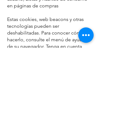
en páginas de compras
Estas cookies, web beacons y otras
tecnologías pueden ser
deshabilitadas. Para conocer cómo
hacerlo, consulte el menú de ayuda
de su navegador. Tenga en cuenta
que, en caso de desactivar las
cookies, es posible que no pueda
acceder a ciertas funciones
personalizadas en nuestros sitios web.
¿Cómo puede conocer los cambios
en este aviso de privacidad?
El presente aviso de privacidad puede
sufrir modificaciones, cambios o
actualizaciones derivadas de nuevos
requerimientos legales; de nuestras
propias necesidades por los