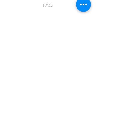
FAQ
Envíos y devoluciones
Aviso de privacidad
Metodos de pago
Stock
Facebook
Instagram
Preguntas frecuentes