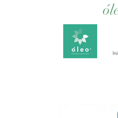
ól
Ini