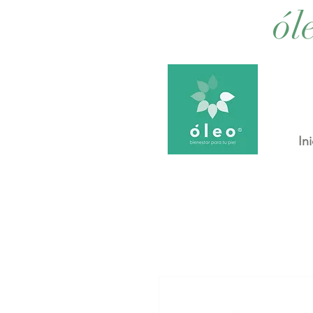
ól
Ini