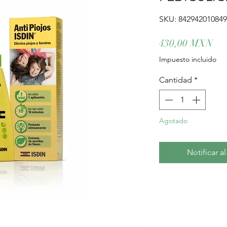
SKU: 84294201084
Pre
430,00 MXN
Impuesto incluido
Cantidad
*
Agotado
Notificar a