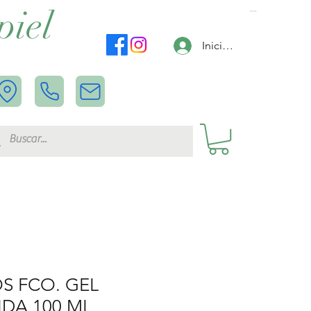
piel
Carrito
Iniciar sesión
S FCO. GEL
IDA 100 ML