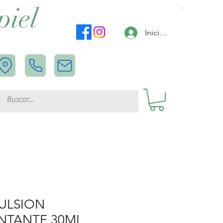
piel
Carrito
Iniciar sesión
MULSION
NTANTE 30ML