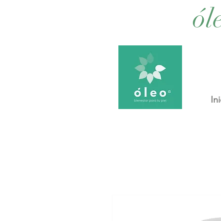
ól
Ini