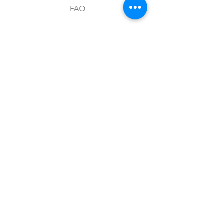
FAQ
Envíos y devoluciones
Aviso de privacidad
Metodos de pago
Stock
Facebook
Instagram
Preguntas frecuentes