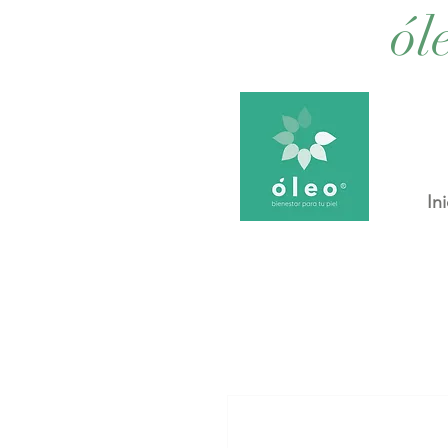
ól
Ini