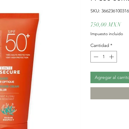
SKU: 36623610031
Pre
750,00 MXN
Impuesto incluido
Cantidad
*
Agregar al carrit