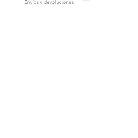
Envíos y devoluciones
Aviso de privacidad
Metodos de pago
Stock
Facebook
Instagram
Preguntas frecuentes