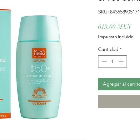
SKU: 84365890517
Pre
619,00 MXN
Impuesto incluido
Cantidad
*
Agregar al carrit