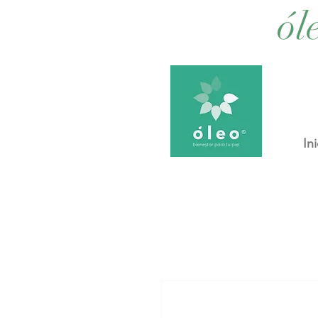
ól
Ini