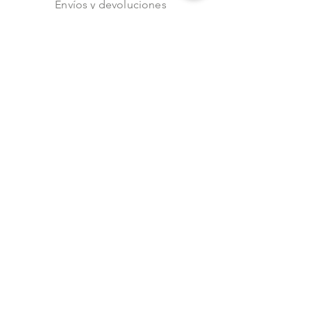
Envíos y devoluciones
Aviso de privacidad
Metodos de pago
Stock
Facebook
Instagram
Preguntas frecuentes