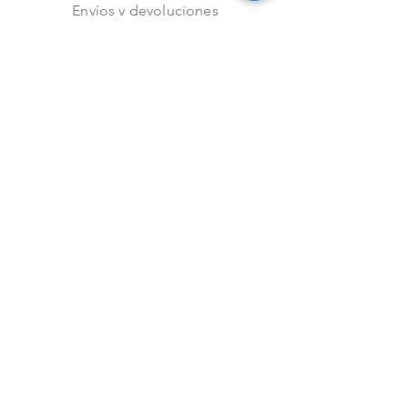
Envíos y devoluciones
Aviso de privacidad
Metodos de pago
Stock
Facebook
Instagram
Preguntas frecuentes