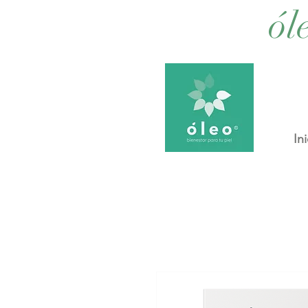
ól
Ini