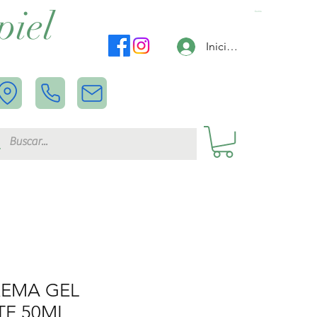
piel
Carrito
Iniciar sesión
REMA GEL
TE 50ML