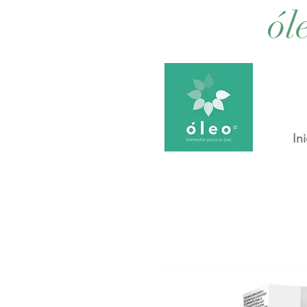
ól
Ini