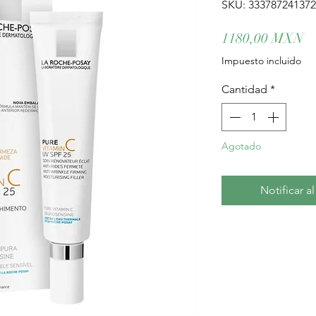
SKU: 33378724137
Pr
1180,00 MXN
Impuesto incluido
Cantidad
*
Agotado
Notificar a