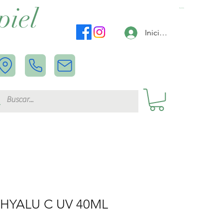
piel
Carrito
Iniciar sesión
HYALU C UV 40ML