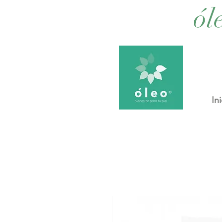
ól
Ini