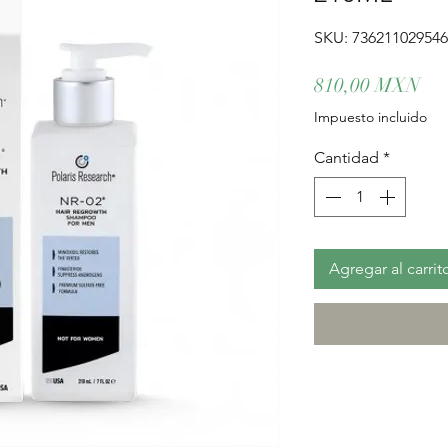
SKU: 736211029546
Pre
810,00 MXN
Impuesto incluido
Cantidad
*
Agregar al carrit