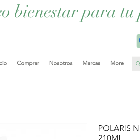
eo bienestar para tu 
cio
Comprar
Nosotros
Marcas
More
POLARIS 
210ML