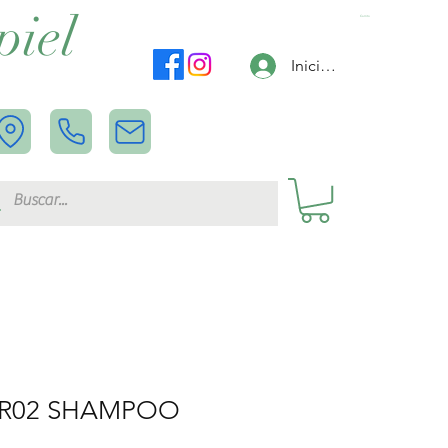
piel
Carrito
Iniciar sesión
NR02 SHAMPOO