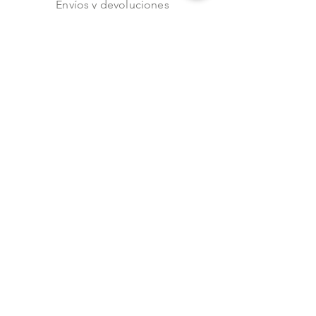
Envíos y devoluciones
Aviso de privacidad
Metodos de pago
Stock
Facebook
Instagram
Preguntas frecuentes