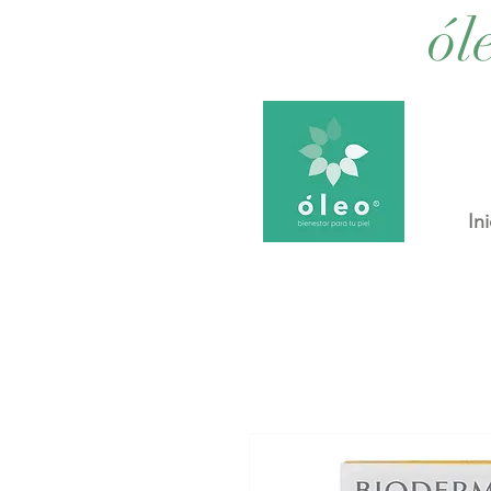
ól
Ini