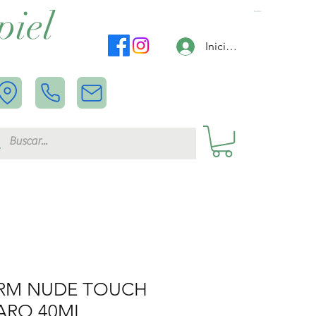
piel
Carrito
Iniciar sesión
RM NUDE TOUCH
ARO 40ML