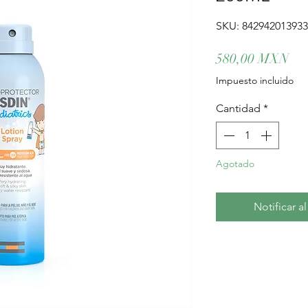
SKU: 84294201393
Pre
580,00 MXN
Impuesto incluido
Cantidad
*
Agotado
Notificar a