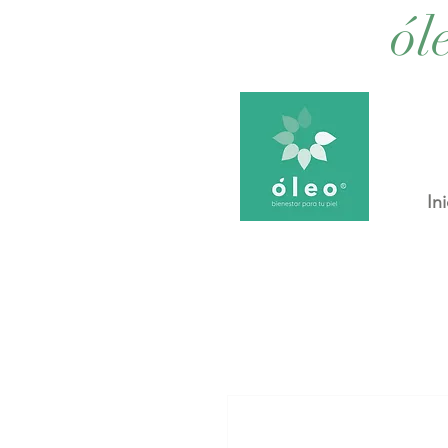
ól
Ini