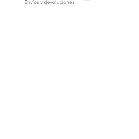
Envíos y devoluciones
Aviso de privacidad
Metodos de pago
Stock
Facebook
Instagram
Preguntas frecuentes