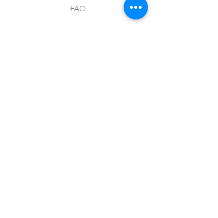
FAQ
Envíos y devoluciones
Aviso de privacidad
Metodos de pago
Stock
Facebook
Instagram
Preguntas frecuentes