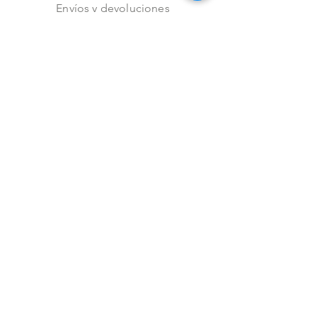
Envíos y devoluciones
Aviso de privacidad
Metodos de pago
Stock
Facebook
Instagram
Preguntas frecuentes