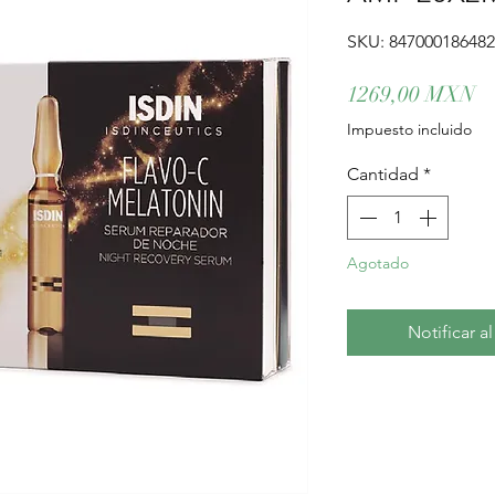
SKU: 84700018648
Pr
1269,00 MXN
Impuesto incluido
Cantidad
*
Agotado
Notificar a