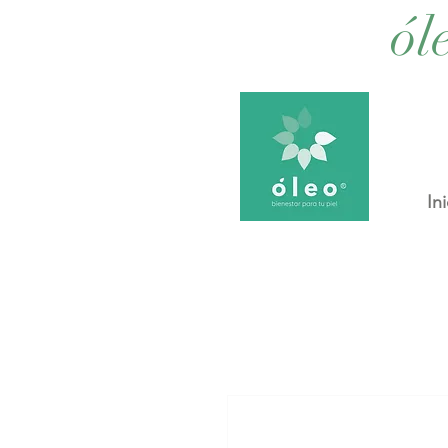
ól
Ini