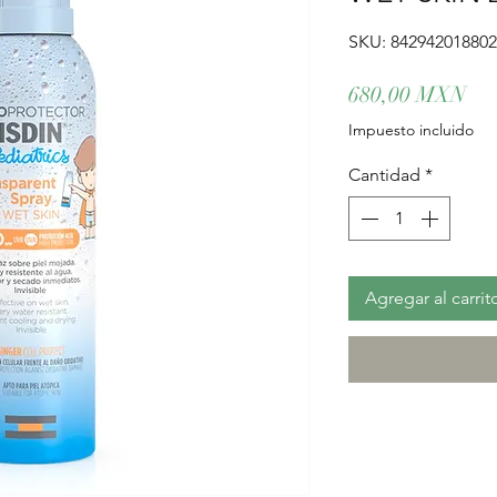
SKU: 84294201880
Pre
680,00 MXN
Impuesto incluido
Cantidad
*
Agregar al carrit