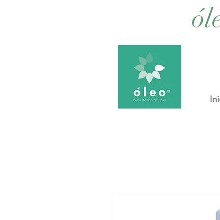
ól
Ini