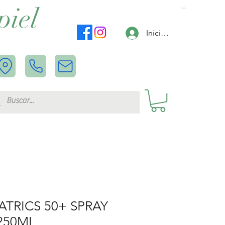
piel
Carrito
Iniciar sesión
IATRICS 50+ SPRAY
250ML