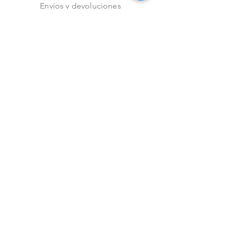
Envíos y devoluciones
Aviso de privacidad
Metodos de pago
Stock
Facebook
Instagram
Preguntas frecuentes