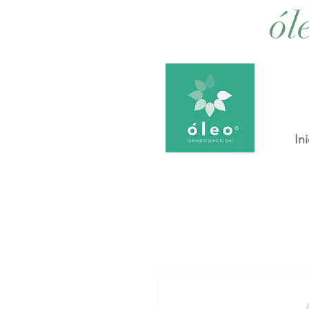
ól
Ini