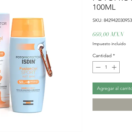
100ML
SKU: 84294203095
Pre
660,00 MXN
Impuesto incluido
Cantidad
*
Agregar al carrit