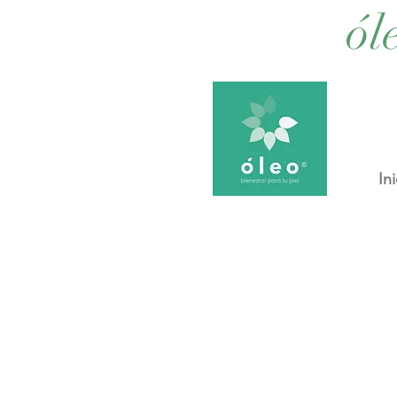
ól
Ini