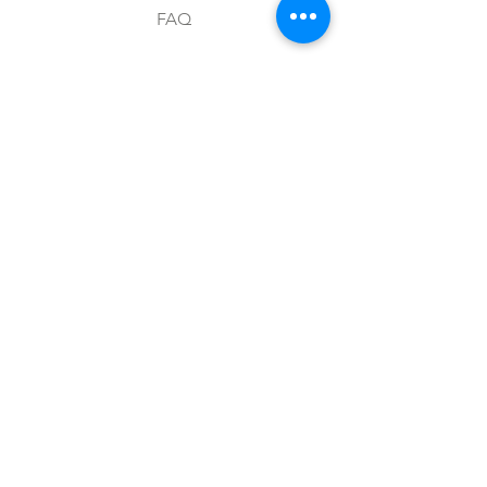
FAQ
Envíos y devoluciones
Aviso de privacidad
Metodos de pago
Stock
Facebook
Instagram
Preguntas frecuentes