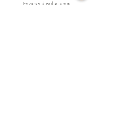
Envíos y devoluciones
Aviso de privacidad
Metodos de pago
Stock
Facebook
Instagram
Preguntas frecuentes