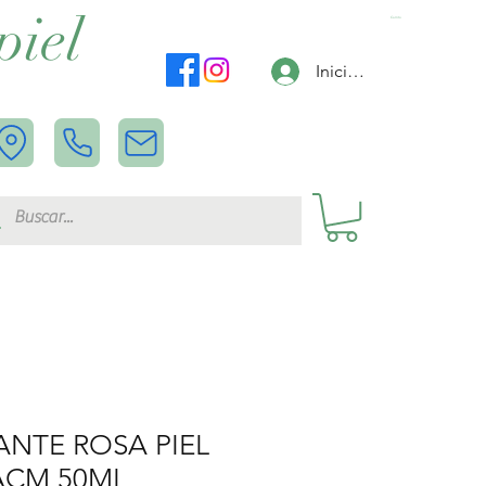
piel
Carrito
Iniciar sesión
NTE ROSA PIEL
ACM 50ML