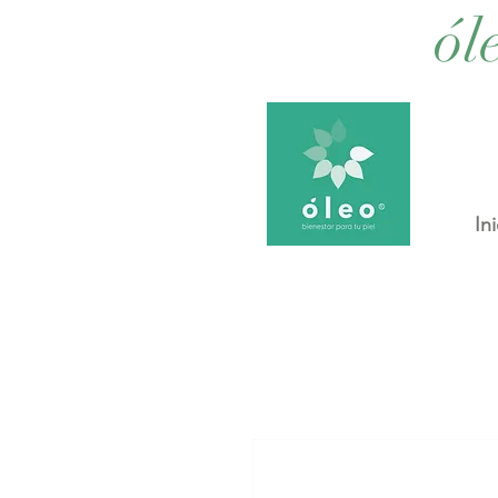
ól
Ini