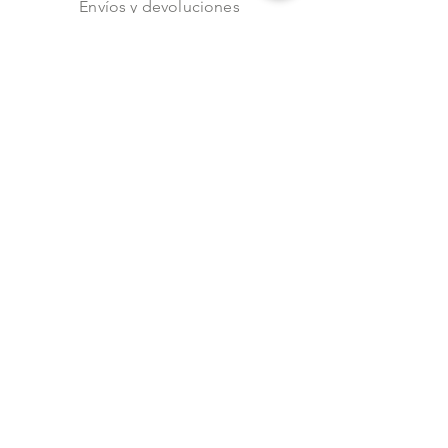
Envíos y devoluciones
Aviso de privacidad
Metodos de pago
Stock
Facebook
Instagram
Preguntas frecuentes