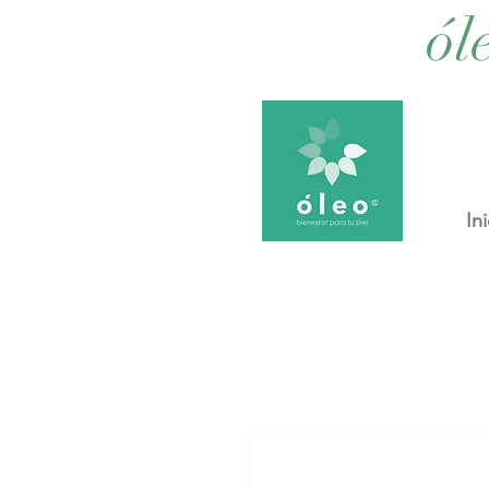
ól
Ini