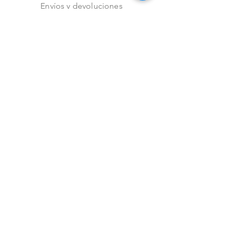
Envíos y devoluciones
Aviso de privacidad
Metodos de pago
Stock
Facebook
Instagram
Preguntas frecuentes