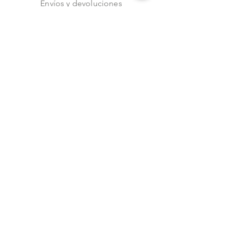
Envíos y devoluciones
Aviso de privacidad
Metodos de pago
Stock
Facebook
Instagram
Preguntas frecuentes