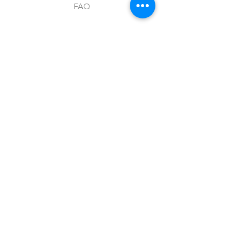
FAQ
Envíos y devoluciones
Aviso de privacidad
Metodos de pago
Stock
Facebook
Instagram
Preguntas frecuentes