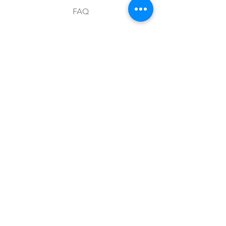
FAQ
Envíos y devoluciones
Aviso de privacidad
Metodos de pago
Stock
Facebook
Instagram
Preguntas frecuentes