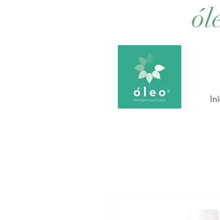
ól
Ini