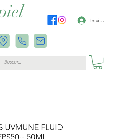
piel
Carrito
Iniciar sesión
S UVMUNE FLUID
FPS50+ 50ML