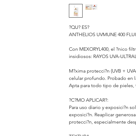
?QU? ES?
ANTHELIOS UVMUNE 400 FLU
Con MEXORYL400, el ?nico filtr
insidiosos: RAYOS UVA-ULTR
M?xima protecci?n (UVB + UV
celular profundo. Probado en la
Apta para todo tipo de pieles,
?C?MO APLICAR?:
Para uso diario y exposici?n sol
exposici?n. Reaplicar generos
protecci?n, especialmente despu