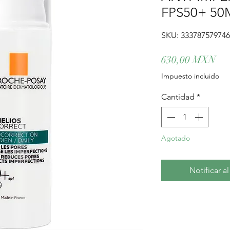
FPS50+ 50
SKU: 33378757974
Pre
630,00 MXN
Impuesto incluido
Cantidad
*
Agotado
Notificar a