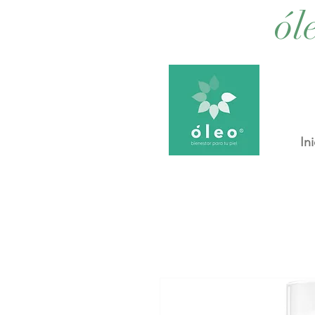
ól
Ini