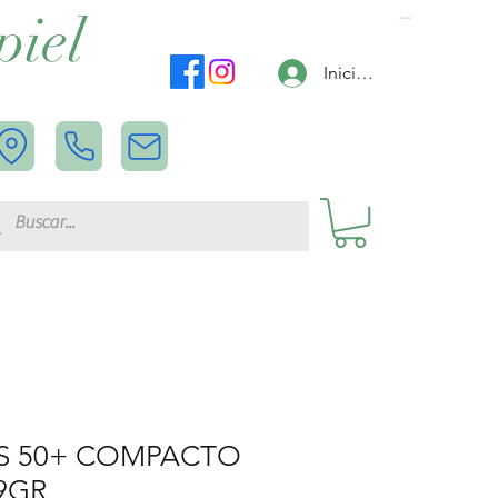
piel
Carrito
Iniciar sesión
S 50+ COMPACTO
9GR