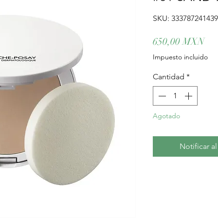
SKU: 33378724143
Pre
650,00 MXN
Impuesto incluido
Cantidad
*
Agotado
Notificar a