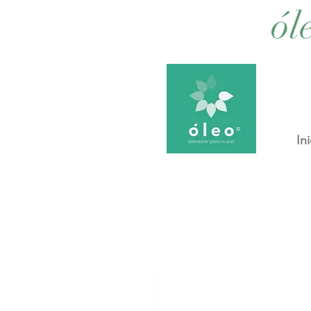
ól
Ini