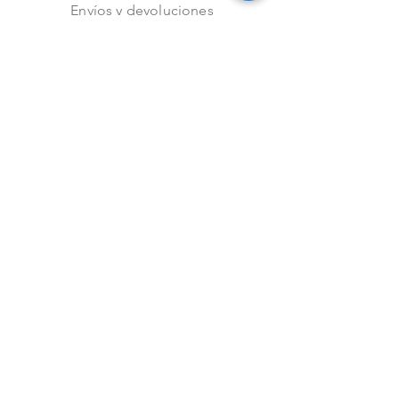
Envíos y devoluciones
Aviso de privacidad
Metodos de pago
Stock
Facebook
Instagram
Preguntas frecuentes