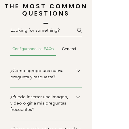
THE MOST COMMON
QUESTIONS
Configurando las FAQs
General
¿Cómo agrego una nueva
pregunta y respuesta?
Para agregar una nueva pregunta,
sigue estos pasos: Haz clic en el
¿Puede insertar una imagen,
botón de Administrar preguntas
video o gif a mis preguntas
frecuentes?
frecuentes Desde el panel de
control de tu sitio haz clic en
Sí. Para agregar contenido
'Agregar' y luego elige la opción
multimedia, sigue estos pasos: